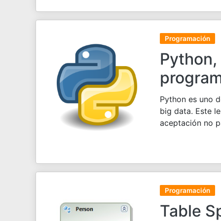
Programación
Python,
program
Python es uno d
big data. Este l
aceptación no p
Programación
Table Sp