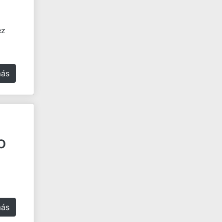
ez
más
o
más