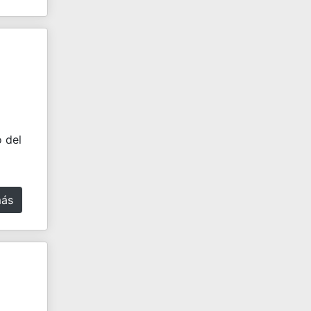
 del
más