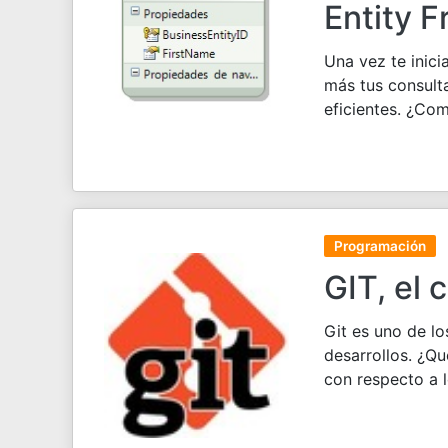
Entity 
Una vez te inici
más tus consulta
eficientes. ¿Co
Programación
GIT, el 
Git es uno de l
desarrollos. ¿Qu
con respecto a l